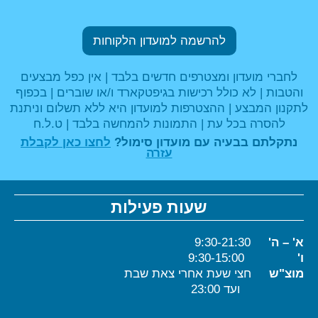
להרשמה למועדון הלקוחות
לחברי מועדון ומצטרפים חדשים בלבד | אין כפל מבצעים
והטבות | לא כולל רכישות בגיפטקארד ו/או שוברים | בכפוף
לתקנון המבצע | ההצטרפות למועדון היא ללא תשלום וניתנת
להסרה בכל עת | התמונות להמחשה בלבד | ט.ל.ח
נתקלתם בבעיה עם מועדון סימול?
לחצו כאן לקבלת
עזרה
שעות פעילות
א' – ה'
9:30-21:30
ו'
9:30-15:00
מוצ"ש
חצי שעת אחרי צאת שבת
ועד 23:00